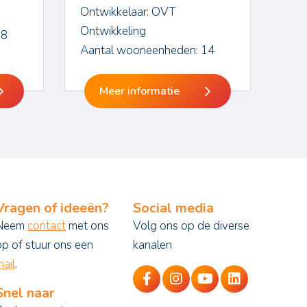
Ontwikkelaar: OVT
Ontwikkeling
18
Aantal wooneenheden: 14
Meer informatie
Vragen of ideeën?
Social media
Neem
contact
met ons
Volg ons op de diverse
op of stuur ons een
kanalen
ail
.
Snel naar