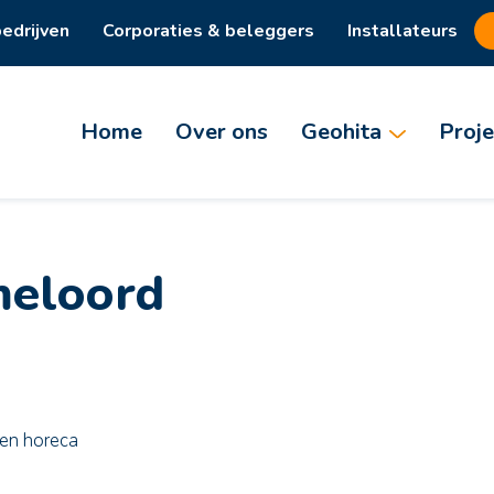
edrijven
Corporaties & beleggers
Installateurs
Home
Over ons
Geohita
Proje
meloord
 en horeca