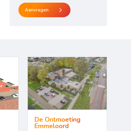
Aanvragen
De Ontmoeting
Emmeloord