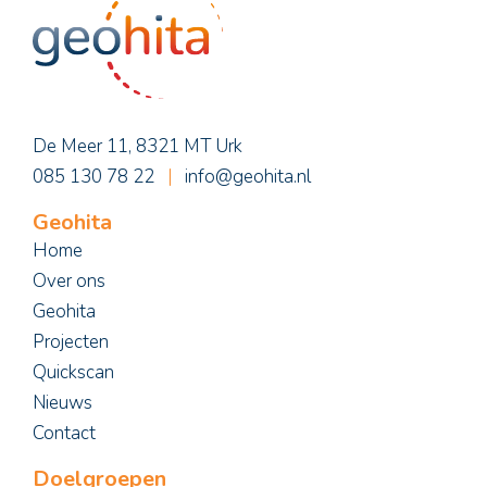
De Meer 11, 8321 MT Urk
085 130 78 22
|
info@geohita.nl
Geohita
Home
Over ons
Geohita
Projecten
Quickscan
Nieuws
Contact
Doelgroepen