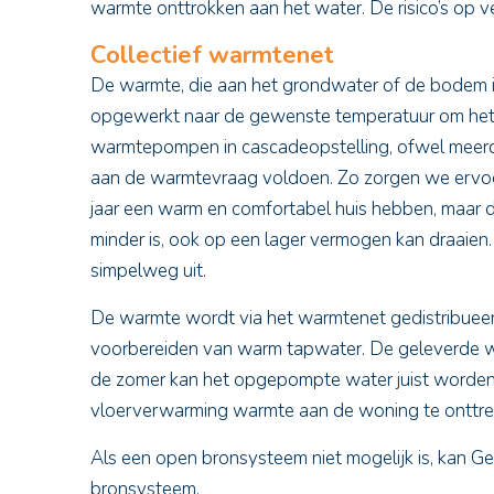
warmte onttrokken aan het water. De risico’s op ver
Collectief warmtenet
De warmte, die aan het grondwater of de bodem i
opgewerkt naar de gewenste temperatuur om het 
warmtepompen in cascadeopstelling, ofwel meerd
aan de warmtevraag voldoen. Zo zorgen we ervo
jaar een warm en comfortabel huis hebben, maar
minder is, ook op een lager vermogen kan draai
simpelweg uit.
De warmte wordt via het warmtenet gedistribuee
voorbereiden van warm tapwater. De geleverde w
de zomer kan het opgepompte water juist worden
vloerverwarming warmte aan de woning te onttre
Als een open bronsysteem niet mogelijk is, kan G
bronsysteem.