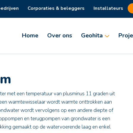
edrijven
Corporaties & beleggers
Installateurs
Home
Over ons
Geohita
Proje
em
er met een temperatuur van plusminus 11 graden uit
 een warmtewisselaar wordt warmte onttrokken aan
ndwater wordt vervolgens op een andere diepte of
t oppompen en terugpompen van grondwater is een
takking gemaakt op de watervoerende laag en enkel