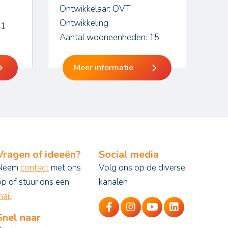
Ontwikkelaar: OVT
Ontwikkeling
41
Aantal wooneenheden: 15
Meer informatie
Vragen of ideeën?
Social media
Neem
contact
met ons
Volg ons op de diverse
op of stuur ons een
kanalen
ail
.
Snel naar